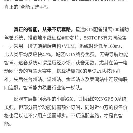
真正的“全能型选手”。
真正的智能，从来不玩套路。
星途ET5配备猎鹰700辅助
驾驶系统，搭载地平线征程®️6P芯片，560TOPS算力同级第
一；采用一段式端到端架构+VLM，系统时延低至160ms，
比人类平均反应快42%。城区NOA终身免费，无需导航也能
智驾。这套系统可谓是历经沙场，获誉无数，尤其在第一电
动网举办的智驾大赛中，搭载猎鹰700的星途战队技压群
雄，先后在台州站、温州站、金华站以及芜湖站中连续蝉联
四连冠，智驾能力稳居行业第一梯队。
反观车展期间亮相的小鹏GX，其搭载的XNGP 5.0系统
虽强，但部分高阶功能仍需额外订阅，同时近40万的预售价
格也足以让不少用户望而却步。不玩选配套路，才是真智
能。