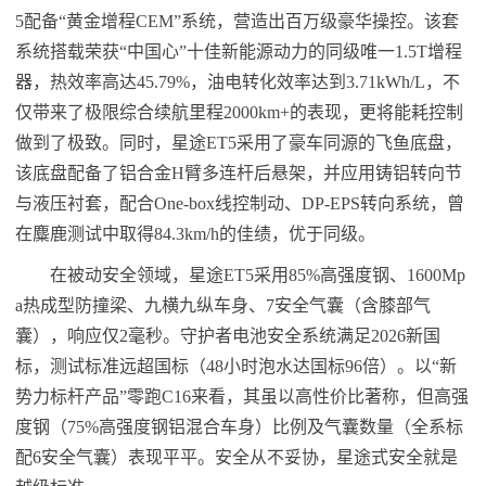
5配备“黄金增程CEM”系统，营造出百万级豪华操控。该套
系统搭载荣获“中国心”十佳新能源动力的同级唯一1.5T增程
器，热效率高达45.79%，油电转化效率达到3.71kWh/L，不
仅带来了极限综合续航里程2000km+的表现，更将能耗控制
做到了极致。同时，星途ET5采用了豪车同源的飞鱼底盘，
该底盘配备了铝合金H臂多连杆后悬架，并应用铸铝转向节
与液压衬套，配合One-box线控制动、DP-EPS转向系统，曾
在麋鹿测试中取得84.3km/h的佳绩，优于同级。
在被动安全领域，星途ET5采用85%高强度钢、1600Mp
a热成型防撞梁、九横九纵车身、7安全气囊（含膝部气
囊），响应仅2毫秒。守护者电池安全系统满足2026新国
标，测试标准远超国标（48小时泡水达国标96倍）。以“新
势力标杆产品”零跑C16来看，其虽以高性价比著称，但高强
度钢（75%高强度钢铝混合车身）比例及气囊数量（全系标
配6安全气囊）表现平平。安全从不妥协，星途式安全就是