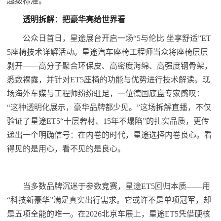
越级标准。
透明拆解：把豪华亮给世界看
公众日首日，星途展台开启一场“5与伦比 坐享舒适”ET
5座椅技术详解活动。星途汽车座椅工程师当众将座椅层层
剥开——高分子聚合环保皮、高密度海绵、高强度钢骨架，
悉数裸露，并针对ET5座椅的功能与优势进行技术解读。现
场海外车媒与工程师纷纷驻足，一位德国底盘专家感叹：
“这种透明化展示，豪华品牌都少见。”这场拆解直播，不仅
验证了星途ET5“十层奢材、15年不塌陷”的扎实品质，更传
递出一个明确信号：在内卷的时代，星途选择内卷良心。看
得见的是用心，看不见的是良心。
当多数品牌沉迷于参数竞赛，星途ET5回归本质——用
“科技新豪华”满足真实出行需求。它或许不是单项冠军，却
是五项全能的唯一。在2026北京车展上，星途ET5凭借硬核