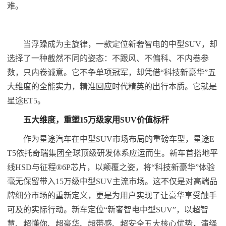
难。
当浮躁成为主旋律，一款定位新奢智电的中型SUV，却
选择了一种截然不同的姿态：不跟风、不偏科、不内卷参
数，只内卷诚意。它不争单项冠军，却凭借“科技新豪华”五
大维度的全能实力，精准回应时代精英的出行本质。它就是
星途ET5。
五大维度，重塑15万级
家用S
UV
价值标杆
作为星途汽车在中型SUV市场布局的重磅车型，星途E
T5依托奇瑞集团全球顶级研发体系应运而生。新车首搭地平
线HSD与征程®6P芯片，以颠覆之姿，将“科技新豪华”体验
毫无保留带入15万级中型SUV主流市场。这不仅是对高端品
牌细分市场的重新定义，更是为用户实现了让豪华享受触手
可及的实际行动。新车定位“新奢智电中型SUV”，以超智
慧、超懂你、超豪华、超带感、超安全五大核心优势，演绎