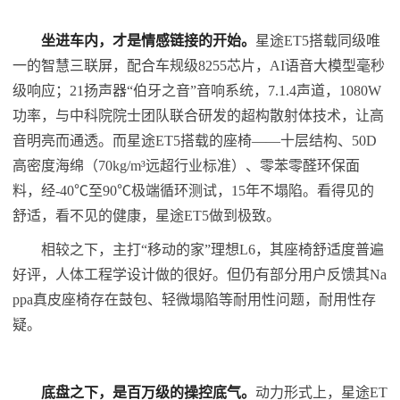
坐进车内，才是情感链接的开始。
星途ET5搭载同级唯
一的智慧三联屏，配合车规级8255芯片，AI语音大模型毫秒
级响应；21扬声器“伯牙之音”音响系统，7.1.4声道，1080W
功率，与中科院院士团队联合研发的超构散射体技术，让高
音明亮而通透。而星途ET5搭载的座椅——十层结构、50D
高密度海绵（70kg/m³远超行业标准）、零苯零醛环保面
料，经-40℃至90℃极端循环测试，15年不塌陷。看得见的
舒适，看不见的健康，星途ET5做到极致。
相较之下，主打“移动的家”理想L6，其座椅舒适度普遍
好评，人体工程学设计做的很好。但仍有部分用户反馈其Na
ppa真皮座椅存在鼓包、轻微塌陷等耐用性问题，耐用性存
疑。
底盘之下
，是百万级的操控底气。
动力形式上，星途ET